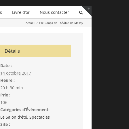
ls
Livre d’or
Nous contacter
Bascule
Accueil
14e Coups de Théâtre de Massy
de
la
zone
de
la
Détails
barre
coulissante
Date :
14 octobre 2017
Heure :
20 h 30 min
Prix :
10€
Catégories d’Évènement:
Le Salon d'été
,
Spectacles
Site :