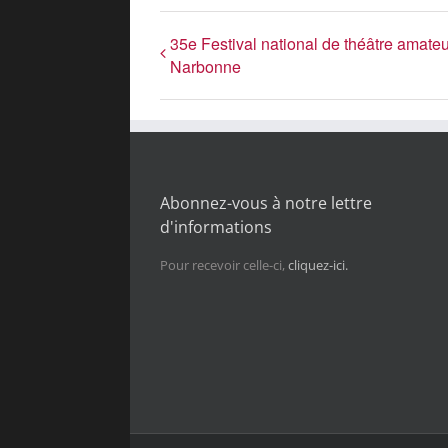
35e Festival national de théâtre amate
Narbonne
Abonnez-vous à notre lettre
d'informations
Pour recevoir celle-ci,
cliquez-ici.