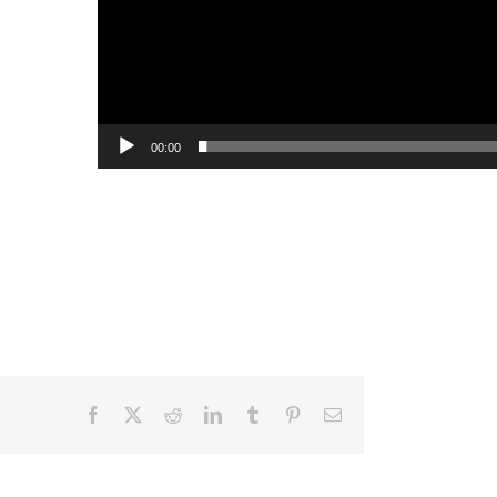
00:00
Facebook
X
Reddit
LinkedIn
Tumblr
Pinterest
Email