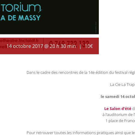
14 octobre 2017 @ 20 h 30 min
|
10€
Dans le cadre des rencontres de la 14e édition du festival ré
La Cie La Tra
le samedi 14 octo
Le Salon d’été
d
à l’auditorium de 
1 place de Fran
Pour retrouver toutes les informations pratiques ainsi que l