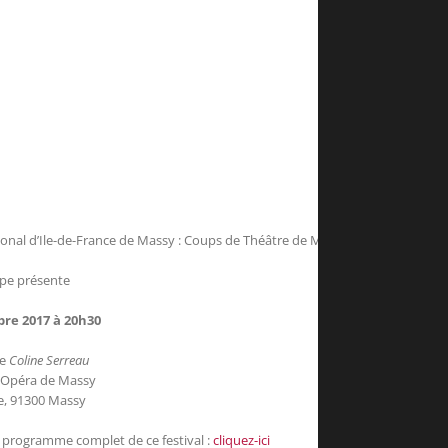
gional d’Ile-de-France de Massy : Coups de Théâtre de Massy
ppe présente
bre 2017 à 20h30
e
Coline Serreau
l’Opéra de Massy
ce, 91300 Massy
e programme complet de ce festival :
cliquez-ici