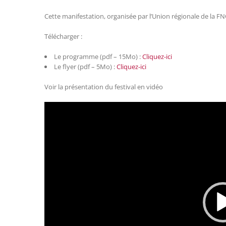
Cette manifestation, organisée par l’Union régionale de la FNC
Télécharger :
Le programme (pdf – 15Mo) :
Cliquez-ici
Le flyer (pdf – 5Mo) :
Cliquez-ici
Voir la présentation du festival en vidéo
Lecteur
vidéo