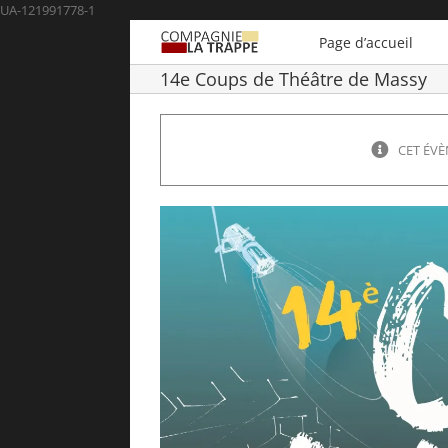
Passer
UA-121991778-1
au
Page d’accueil
contenu
14e Coups de Théâtre de Massy
CET ÉVÈ