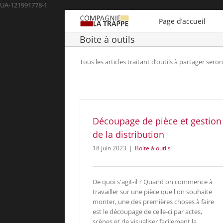
Passer
UA-121991778-1
au
Page d’accueil
contenu
Boite à outils
Tous les articles traitant d’outils à partager ser
Découpage de pièce et gestion
de la distribution
18 juin 2023
|
Boite à outils
De quoi s'agit-il ? Quand on commence à
travailler sur une pièce que l'on souhaite
monter, une des premières choses à faire
est le découpage de celle-ci par actes,
scènes et de visualiser facilement la