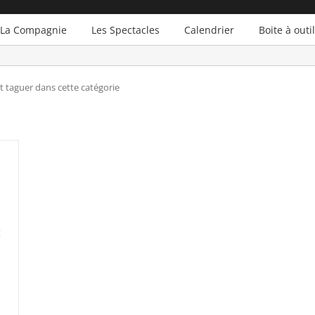
La Compagnie
Les Spectacles
Calendrier
Boite à outi
ont taguer dans cette catégorie