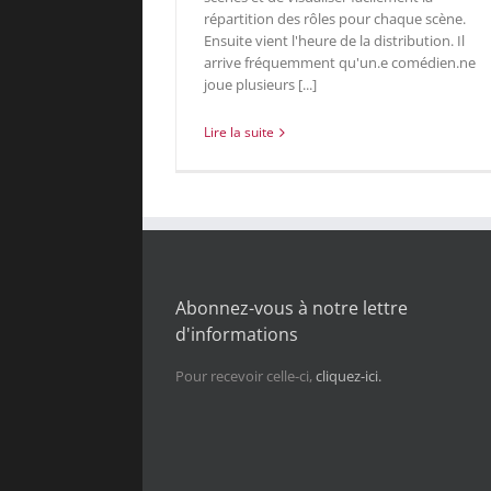
répartition des rôles pour chaque scène.
Ensuite vient l'heure de la distribution. Il
arrive fréquemment qu'un.e comédien.ne
joue plusieurs [...]
Lire la suite
Abonnez-vous à notre lettre
d'informations
Pour recevoir celle-ci,
cliquez-ici.